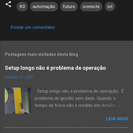
4.0
automação
futuro
iconecte
iot
Postar um comentário
C
o
m
Postagens mais visitadas deste blog
e
n
Setup longo não é problema de operação
t
-
março 07, 2026
á
Setup longo não é problema de operação. É
r
problema de gestão sem dado. Quando o
i
tempo de troca não é medido em detalhe, ele
o
vira estimativa. E estimativa não melhora
s
LEIA MAIS
processo. Tecnicamente, cada setup deveria
ser tratado como evento estruturado, com